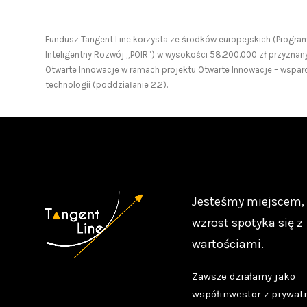
Fundusz Tangent Line korzysta ze środków europejskich (Progra
Inteligentny Rozwój „POIR”) w wysokości 58.200.000 zł przyznan
Otwarte Innowacje w ramach projektu Otwarte Innowacje – wsparc
technologii (poddziałanie 2.2).
Jesteśmy miejscem,
wzrost spotyka się z
wartościami.
Zawsze działamy jako
współinwestor z prywat