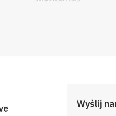
Wyślij n
we