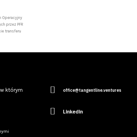
m Operacyjny
ych przez PFR
ie transferu
 w którym
office@tangentline.ventures
Linkedin
nymi