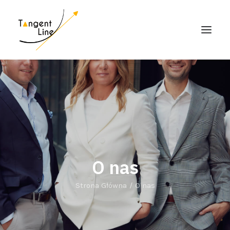
HOME
O NAS
DLA INWESTORÓW
MEDIA
KONTAKT
O nas
Strona Główna
O nas