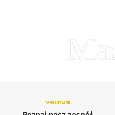
M
TANGENT LINE
Poznaj
nasz
zespół