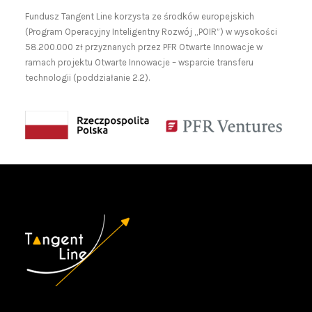
Fundusz Tangent Line korzysta ze środków europejskich
(Program Operacyjny Inteligentny Rozwój „POIR”) w wysokości
58.200.000 zł przyznanych przez PFR Otwarte Innowacje w
ramach projektu Otwarte Innowacje – wsparcie transferu
technologii (poddziałanie 2.2).