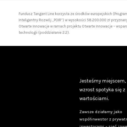
Fundusz Tangent Line korzysta ze środków europejskich (Progra
Inteligentny Rozwój „POIR”) w wysokości 58.200.000 zł przyznan
Otwarte Innowacje w ramach projektu Otwarte Innowacje – wsparc
technologii (poddziałanie 2.2).
Jesteśmy miejscem,
wzrost spotyka się z
wartościami.
Zawsze działamy jako
współinwestor z prywat
inwestorami – sieć inw