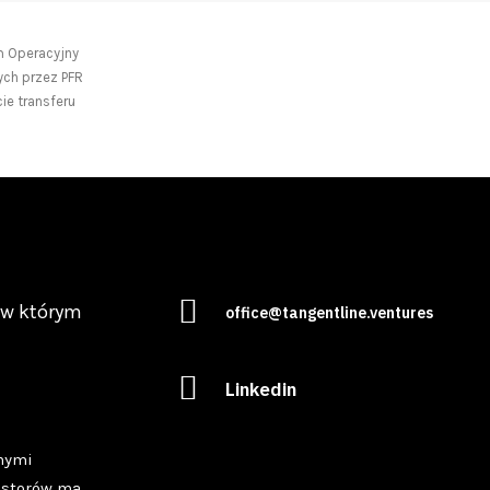
m Operacyjny
ych przez PFR
ie transferu
 w którym
office@tangentline.ventures
Linkedin
nymi
estorów ma